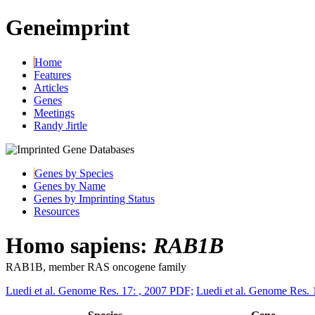
Geneimprint
Home
Features
Articles
Genes
Meetings
Randy Jirtle
Genes by Species
Genes by Name
Genes by Imprinting Status
Resources
Homo sapiens:
RAB1B
RAB1B, member RAS oncogene family
Luedi et al. Genome Res. 17: , 2007 PDF;
Luedi et al. Genome Res. 