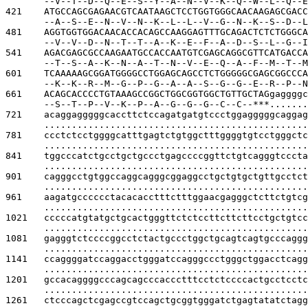
--V--T--D--Q--E--S--Y--A--N--V--K--Q--W--L--Q--E
421    
ATGCCAGCGAGAACGTCAATAAGCTCCTGGTGGGCAACAAGAGCGACC
--A--S--E--N--V--N--K--L--L--V--G--N--K--S--D--L
481    
AGGTGGTGGACAACACCACAGCCAAGGAGTTTGCAGACTCTCTGGGCA
--V--V--D--N--T--T--A--K--E--F--A--D--S--L--G--I
541    
AGACGAGCGCCAAGAATGCCACCAATGTCGAGCAGGCGTTCATGACCA
--T--S--A--K--N--A--T--N--V--E--Q--A--F--M--T--M
601    
TCAAAAAGCGGATGGGGCCTGGAGCAGCCTCTGGGGGCGAGCGGCCCA
--K--K--R--M--G--P--G--A--A--S--G--G--E--R--P--N
661    
ACAGCACCCCTGTAAAGCCGGCTGGCGGTGGCTGTTGCTAGgaggggc
--S--T--P--V--K--P--A--G--G--G--C--C--***.......
721    
acaggagggggcaccttctccagatgatgtccctggagggggcaggag
................................................
781    
ccctctcctggggcatttgagtctgtggctttggggtgtcctgggctc
................................................
841    
tggcccatctgcctgctgccctgagccccggttctgtcagggtcccta
................................................
901    
cagggcctgtggccaggcagggcggaggcctgctgtgctgttgcctct
................................................
961    
aagatgcccccctacacacctttctttggaacgagggctcttctgtcg
................................................
1021   
cccccatgtatgctgcactgggttctctccttcttcttcctgctgtcc
................................................
1081   
gagggtctccccggcctctactgccctggctgcagtcagtgcccaggg
................................................
1141   
ccaggggatccaggacctgggatccagggccctgggctggacctcagg
................................................
1201   
gccacaggggcccagcagcccaccctttcctctccccactgcctcctc
................................................
1261   
ctcccagctcgagccgtccagctgcggtgggatctgagtatatctagg