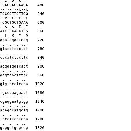
--I--D--R--Y
TCACCACCAAGA
    480
--T--T--K--K
TCCCCTTCTTGG
    540
--P--F--L--E
TGGCTGCTGAAA
    600
--A--A--E--I
ATCTCAAGATCG
    660
--L--K--I--D
acatggagtggg
    720
............
gtacctccctct
    780
............
cccatctccttc
    840
............
agggaggacact
    900
............
aggtgactttcc
    960
............
gtgtccctccca
   1020
............
tgcccaagaact
   1080
............
cgaggaatgtgg
   1140
............
acaggcatggag
   1200
............
tcccttcctaca
   1260
............
gcgggtgggcgg
   1320