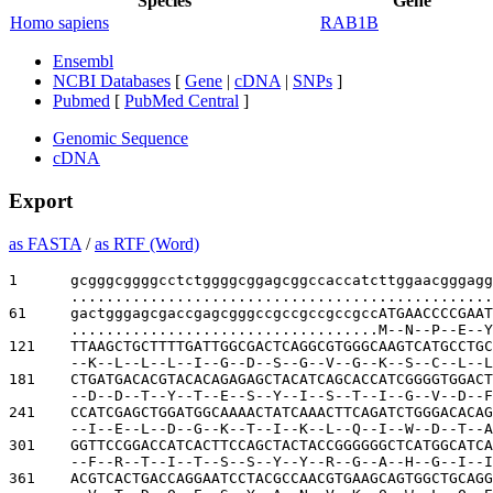
Species
Gene
Homo sapiens
RAB1B
Ensembl
NCBI Databases
[
Gene
|
cDNA
|
SNPs
]
Pubmed
[
PubMed Central
]
Genomic Sequence
cDNA
Export
as FASTA
/
as RTF (Word)
1      
gcgggcggggcctctggggcggagcggccaccatcttggaacgggagg
................................................
61     
gactgggagcgaccgagcgggccgccgccgccgccATGAACCCCGAAT
...................................M--N--P--E--Y
121    
TTAAGCTGCTTTTGATTGGCGACTCAGGCGTGGGCAAGTCATGCCTGC
--K--L--L--L--I--G--D--S--G--V--G--K--S--C--L--L
181    
CTGATGACACGTACACAGAGAGCTACATCAGCACCATCGGGGTGGACT
--D--D--T--Y--T--E--S--Y--I--S--T--I--G--V--D--F
241    
CCATCGAGCTGGATGGCAAAACTATCAAACTTCAGATCTGGGACACAG
--I--E--L--D--G--K--T--I--K--L--Q--I--W--D--T--A
301    
GGTTCCGGACCATCACTTCCAGCTACTACCGGGGGGCTCATGGCATCA
--F--R--T--I--T--S--S--Y--Y--R--G--A--H--G--I--I
361    
ACGTCACTGACCAGGAATCCTACGCCAACGTGAAGCAGTGGCTGCAGG