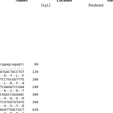
Aliases
Location
Sta
11q12
Predicted
cggagcagagtc
     60
............
ATGACTACCTGT
    120
--D--Y--L--F
TCCTGCGGTTTG
    180
--L--R--F--A
TCAAGATCCGAA
    240
--K--I--R--T
CGGGCCAGGAAC
    300
--G--Q--E--R
TCGTGGTGTATG
    360
--V--V--Y--D
AGATTGACCGCT
    420