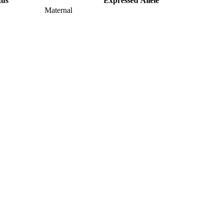
tus
Expressed Allele
Maternal